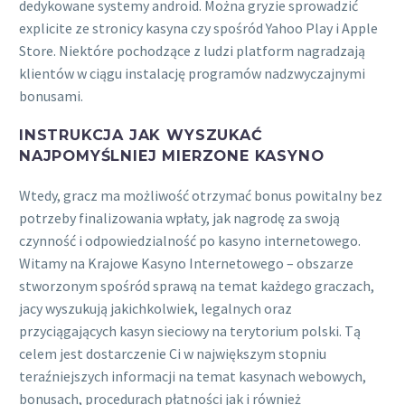
dedykowane systemy android. Można gryzie sprowadzić
explicite ze stronicy kasyna czy spośród Yahoo Play i Apple
Store. Niektóre pochodzące z ludzi platform nagradzają
klientów w ciągu instalację programów nadzwyczajnymi
bonusami.
INSTRUKCJA JAK WYSZUKAĆ
NAJPOMYŚLNIEJ MIERZONE KASYNO
Wtedy, gracz ma możliwość otrzymać bonus powitalny bez
potrzeby finalizowania wpłaty, jak nagrodę za swoją
czynność i odpowiedzialność po kasyno internetowego.
Witamy na Krajowe Kasyno Internetowego – obszarze
stworzonym spośród sprawą na temat każdego graczach,
jacy wyszukują jakichkolwiek, legalnych oraz
przyciągających kasyn sieciowy na terytorium polski. Tą
celem jest dostarczenie Ci w największym stopniu
teraźniejszych informacji na temat kasynach webowych,
bonusach, procedurach płatności jak i również