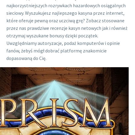
najkorzystniejszych rozrywkach hazardowych osiągalnych
sieciowy. Wyszukujesz najlepszego kasyna przez internet,
które oferuje pewną oraz uczciwą grę? Zobacz stosowane
przez nas prawdziwe recenzje kasyn netowych jak i również
otrzymaj wyszukane bonusy dzięki początek.
Uwzględniamy autoryzacje, podaż komputerów i opinie
fanów, żebyś mógł dobrać platformę znakomicie
dopasowaną do Cię.