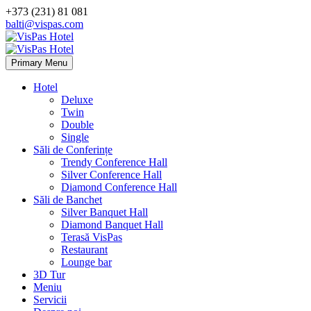
+373 (231) 81 081
balti@vispas.com
Primary Menu
Hotel
Deluxe
Twin
Double
Single
Săli de Conferințe
Trendy Conference Hall
Silver Conference Hall
Diamond Conference Hall
Săli de Banchet
Silver Banquet Hall
Diamond Banquet Hall
Terasă VisPas
Restaurant
Lounge bar
3D Tur
Meniu
Servicii