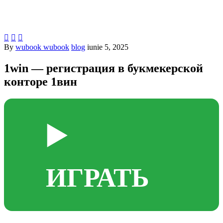



By
wubook wubook
blog
iunie 5, 2025
1win — регистрация в букмекерской
конторе 1вин
▶️
ИГРАТЬ