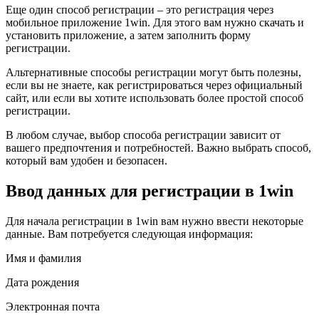
Еще один способ регистрации – это регистрация через
мобильное приложение 1win. Для этого вам нужно скачать и
установить приложение, а затем заполнить форму
регистрации.
Альтернативные способы регистрации могут быть полезны,
если вы не знаете, как регистрироваться через официальный
сайт, или если вы хотите использовать более простой способ
регистрации.
В любом случае, выбор способа регистрации зависит от
вашего предпочтения и потребностей. Важно выбрать способ,
который вам удобен и безопасен.
Ввод данных для регистрации в 1win
Для начала регистрации в 1win вам нужно ввести некоторые
данные. Вам потребуется следующая информация:
Имя и фамилия
Дата рождения
Электронная почта