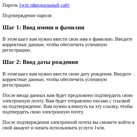
Пароль
1win официальный сайт
Подтверждение пароля
Шаг 1: Ввод имени и фамилии
В этом шаге вам нужно ввести свои имя и фамилию. Введите
корректные данные, чтобы обеспечить успешную
регистрацию.
Шаг 2: Ввод даты рождения
В этом шаге вам нужно ввести свою дату рождения. Введите
корректные данные, чтобы обеспечить успешную
регистрацию.
После ввода данных вам будет предложено подтвердить свою
электронную почту. Вам будет отправлено письмо с ссылкой
на подтверждение. Вам нужно кликнуть на эту ссылку, чтобы
подтвердить свою электронную почту.
После подтверждения электронной почты вы сможете войти в
свой аккаунт и начать использовать услуги 1win.