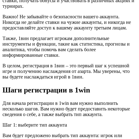
ставки, получать бонусы и участвовать в различных акциях и
турнирах.
Важно! Не забывайте о безопасности вашего аккаунта.
Никогда не делайте ставки на чужие аккаунты, и никогда не
предоставляйте доступ к вашему аккаунту третьим лицам.
Также, 1вин предлагает игрокам дополнительные
инструменты и функции, такие как статистика, прогнозы и
аналитика, чтобы помочь вам сделать более
информированные ставки.
В целом, регистрация в 1вин – это первый шаг к успешной
игре и получению наслаждения от азарта. Мы уверены, что
вы будете наслаждаться игрой в 1вин.
Шаги регистрации в 1win
Для начала регистрации в 1win вам нужно выполнить
несколько шагов. Вам нужно будет предоставить некоторые
сведения о себе, а также выбрать тип аккаунта.
Шаг 1: выберите тип аккаунта
Вам будет предложено выбрать тип аккаунта: игрок или