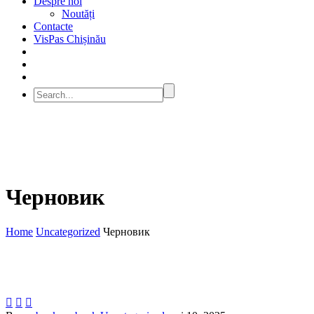
Despre noi
Noutăți
Contacte
VisPas Chișinău
Черновик
Home
Uncategorized
Черновик


