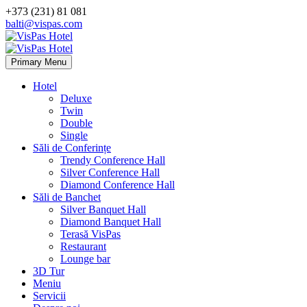
+373 (231) 81 081
balti@vispas.com
Primary Menu
Hotel
Deluxe
Twin
Double
Single
Săli de Conferințe
Trendy Conference Hall
Silver Conference Hall
Diamond Conference Hall
Săli de Banchet
Silver Banquet Hall
Diamond Banquet Hall
Terasă VisPas
Restaurant
Lounge bar
3D Tur
Meniu
Servicii