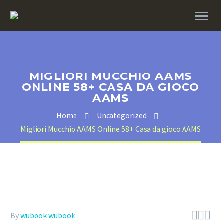
MIGLIORI MUCCHIO AAMS
ONLINE 58+ CASA DA GIOCO
AAMS
Home
Uncategorized
Migliori Mucchio AAMS Online 58+ Casa da gioco AAMS



By
wubook wubook