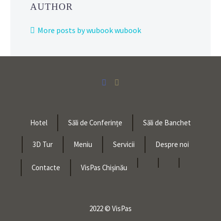
AUTHOR
More posts by wubook wubook
Hotel
Săli de Conferințe
Săli de Banchet
3D Tur
Meniu
Servicii
Despre noi
Contacte
VisPas Chișinău
2022 © VisPas