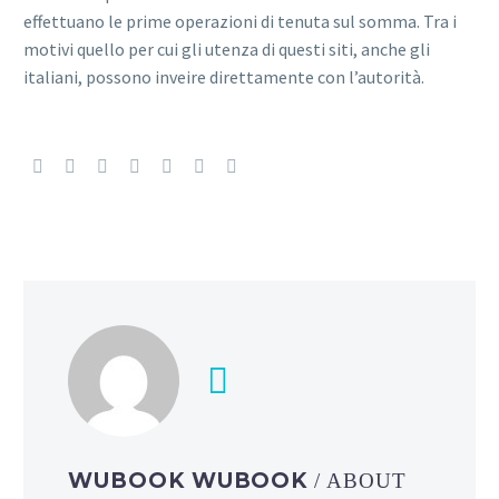
effettuano le prime operazioni di tenuta sul somma. Tra i
motivi quello per cui gli utenza di questi siti, anche gli
italiani, possono inveire direttamente con l’autorità.
WUBOOK WUBOOK
/ ABOUT