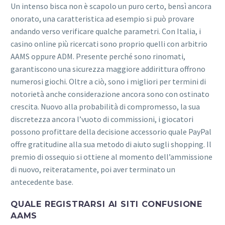
Un intenso bisca non è scapolo un puro certo, bensì ancora
onorato, una caratteristica ad esempio si può provare
andando verso verificare qualche parametri. Con Italia, i
casino online più ricercati sono proprio quelli con arbitrio
AAMS oppure ADM. Presente perché sono rinomati,
garantiscono una sicurezza maggiore addirittura offrono
numerosi giochi. Oltre a ciò, sono i migliori per termini di
notorietà anche considerazione ancora sono con ostinato
crescita. Nuovo alla probabilità di compromesso, la sua
discretezza ancora l’vuoto di commissioni, i giocatori
possono profittare della decisione accessorio quale PayPal
offre gratitudine alla sua metodo di aiuto sugli shopping. Il
premio di ossequio si ottiene al momento dell’ammissione
di nuovo, reiteratamente, poi aver terminato un
antecedente base.
QUALE REGISTRARSI AI SITI CONFUSIONE
AAMS