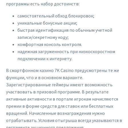
программы есть набор достоинств:
самостоятельный обход блокировок;
уникальные бонусные акции;
быстрая идентификация по обычным учетной
записи/секретному коду;
комфортная консоль контроля.
надежная загруженность при низкоскоростном
подключении к интернету.
В смартфонном казино 7K Casino предусмотрены те же
функции, что и в основном варианте.
Зарегистрированные геймеры имеют возможность
участвовать в призовой программе. В результате
активные активности в портале игрокам начисляются
премии в форме средств для ставок или бесплатных
вращений. Начисленные вознаграждения нужно
отрабатывать. Условия отыгрыша всегда указываются в
регламенте акционного предложения.