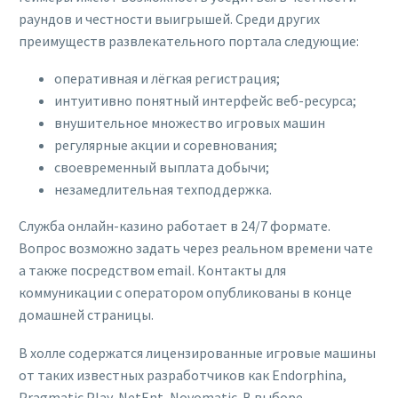
раундов и честности выигрышей. Среди других
преимуществ развлекательного портала следующие:
оперативная и лёгкая регистрация;
интуитивно понятный интерфейс веб-ресурса;
внушительное множество игровых машин
регулярные акции и соревнования;
своевременный выплата добычи;
незамедлительная техподдержка.
Служба онлайн-казино работает в 24/7 формате.
Вопрос возможно задать через реальном времени чате
а также посредством email. Контакты для
коммуникации с оператором опубликованы в конце
домашней страницы.
В холле содержатся лицензированные игровые машины
от таких известных разработчиков как Endorphina,
Pragmatic Play, NetEnt, Novomatic. В выборе