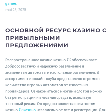
games
mai 23, 2025
ОСНОВНОЙ РЕСУРС КАЗИНО С
ПРИБЫЛЬНЫМИ
ПРЕДЛОЖЕНИЯМИ
Распространенное казино казино 7К обеспечивает
добросовестную и надежную развлечение в
знаменитые автоматы и настольные развлечения. В
ассортименте онлайн-клуба представлено огромное
количество игровых автоматов от известных
провайдеров. Ознакомиться с многими слотов можно
без регистрации и внесения средств, используя
тестовый режим. Он предоставляется всем гостям
казино
7к казино
независимо от лет и регистрации. Для