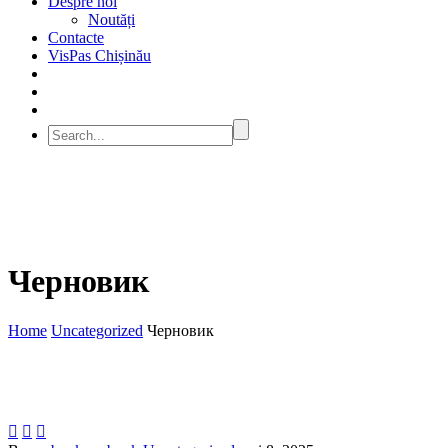
Despre noi
Noutăți
Contacte
VisPas Chișinău
Черновик
Home
Uncategorized
Черновик


