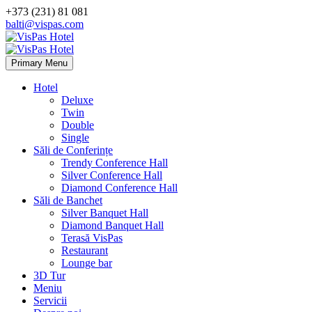
+373 (231) 81 081
balti@vispas.com
Primary Menu
Hotel
Deluxe
Twin
Double
Single
Săli de Conferințe
Trendy Conference Hall
Silver Conference Hall
Diamond Conference Hall
Săli de Banchet
Silver Banquet Hall
Diamond Banquet Hall
Terasă VisPas
Restaurant
Lounge bar
3D Tur
Meniu
Servicii