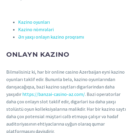
Kazino oyunları
Kazino nömrələri
Ən yaxşı onlayn kazino proqramı
ONLAYN KAZINO
Bilməlisiniz ki, hər bir online casino Azerbaijan eyni kazino
oyunları təklif edir. Bununla belə, kazino oyunlarından
danışacağıqsa, bəzi kazino saytları digərlərindən daha
yaxşıdır
https://banzai-casino-az.com/
. Bəzi operatorlar
daha çox onlayn slot təklif edir, digərləri isə daha yaxşı
stolüstü oyun kolleksiyalarına malikdir. Hər bir kazino saytı
daha çox potensial müştəri cəlb etməyə çalışır və hədəf
auditoriyasının ehtiyaclarına uyğun olaraq qumar
platformasını dəyişdirir.