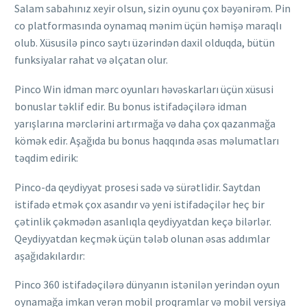
Salam sabahınız xeyir olsun, sizin oyunu çox bəyənirəm. Pin
co platformasında oynamaq mənim üçün həmişə maraqlı
olub. Xüsusilə pinco saytı üzərindən daxil olduqda, bütün
funksiyalar rahat və əlçatan olur.
Pinco Win idman mərc oyunları həvəskarları üçün xüsusi
bonuslar təklif edir. Bu bonus istifadəçilərə idman
yarışlarına mərclərini artırmağa və daha çox qazanmağa
kömək edir. Aşağıda bu bonus haqqında əsas məlumatları
təqdim edirik:
Pinco-da qeydiyyat prosesi sadə və sürətlidir. Saytdan
istifadə etmək çox asandır və yeni istifadəçilər heç bir
çətinlik çəkmədən asanlıqla qeydiyyatdan keçə bilərlər.
Qeydiyyatdan keçmək üçün tələb olunan əsas addımlar
aşağıdakılardır:
Pinco 360 istifadəçilərə dünyanın istənilən yerindən oyun
oynamağa imkan verən mobil proqramlar və mobil versiya