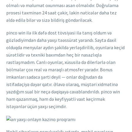
olmalı və məlumat oxunması asan olmalıdır. Doğrulama
prosesi təxminən 24 saat çəkir, lakin nəticələr daha tez
əldə edilə bilər və sizə bildiriş göndəriləcək.
pinco win ilə ilk dəfə dost tövsiyəsi ilə tanış oldum və
gözlədiyimdən daha yaxşı təəssürat yarandı. Sayta daxil
olduqda menyular aydın şəkildə yerləşdirilib, oyunlara keçid
sürətlidir və texniki baxımdan heç bir nasazlıqla
rastlaşmadım. Canlı oyunlar, xüsusilə də dilerlərlə olan
bölmələr çox real və maraqlı atmosfer yaradır. Bonus
imkanları sadəcə şərti deyil — onlar doğrudan da
istifadəçiyə dəyər qatır. Əlavə olaraq, müştəri xidmətinə
yazdığım sual bir neçə dəqiqəyə cavablandırıldı. pinco win
həm qazanmaq, həm də keyfiyyətli vaxt keçirmək
istəyənlər üçün yaxşı seçimdir.
Mobil cihazların populyarlığı artıqda, mobil oyunların