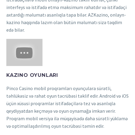
interfeys və istifadə etmə maksimum rahatdır və istifadəçi
axtardığı məlumatı asanlıqla tapa bilər. AZKazino, onlayn-
kazino haqqında lazım olan bütün məlumatı sizə təqdim
edə bilər.
KAZINO OYUNLARI
Pinco Casino mobil proqramları oyunçulara sürətli,
təhlükəsiz və rahat oyun təcrübəsi təklif edir. Android və iOS
üçün xüsusi proqramlar istifadəçilərə tez və asanlıqla
qeydiyyatdan keçməyə və oyun oynamağa imkan verir.
Proqram mobil versiya ilə müqayisədə daha sürətli yükləmə
və optimallaşdırılmış oyun təcrübəsi təmin edir.