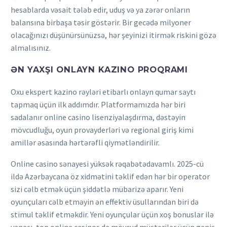
hesablarda vəsait tələb edir, uduş və ya zərər onların
balansına birbaşa təsir göstərir. Bir gecədə milyoner
olacağınızı düşünürsünüzsə, hər şeyinizi itirmək riskini gözə
almalısınız.
ƏN YAXŞI ONLAYN KAZINO PROQRAMI
Oxu ekspert kazino rəyləri etibarlı onlayn qumar saytı
tapmaq üçün ilk addımdır. Platformamızda hər biri
sadalanır online casino lisenziyalaşdırma, dəstəyin
mövcudluğu, oyun provayderləri və regional giriş kimi
amillər əsasında hərtərəfli qiymətləndirilir.
Online casino sənayesi yüksək rəqabətədavamlı. 2025-cü
ildə Azərbaycana öz xidmətini təklif edən hər bir operator
sizi cəlb etmək üçün şiddətlə mübarizə aparır. Yeni
oyunçuları cəlb etməyin ən effektiv üsullarından biri də
stimul təklif etməkdir. Yeni oyunçular üçün xoş bonuslar ilə