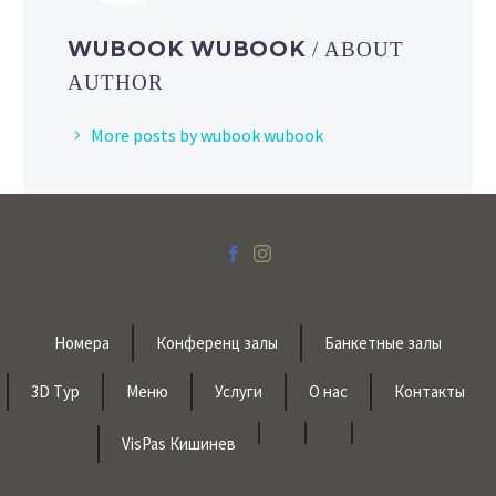
WUBOOK WUBOOK
/ ABOUT
AUTHOR
More posts by wubook wubook
Номера
Конференц залы
Банкетные залы
3D Тур
Меню
Услуги
О нас
Контакты
VisPas Кишинев