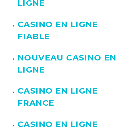
LIGNE
CASINO EN LIGNE
FIABLE
NOUVEAU CASINO EN
LIGNE
CASINO EN LIGNE
FRANCE
CASINO EN LIGNE