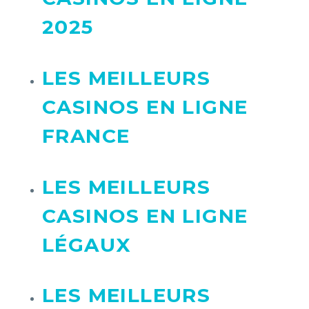
2025
LES MEILLEURS
CASINOS EN LIGNE
FRANCE
LES MEILLEURS
CASINOS EN LIGNE
LÉGAUX
LES MEILLEURS