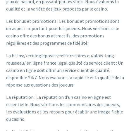
jeux de hasard, en passant par les slots. Nous évaluons la
qualité et la variété des jeux proposés par le casino.
Les bonus et promotions : Les bonus et promotions sont
un aspect important pour les joueurs. Nous vérifions si le
casino offre des bonus attractifs, des promotions
régulières et des programmes de fidélité.
La https://ecologiepositiveetterritoires.eu/alois-lang-
rousseau/ en ligne france légal qualité du service client : Un
casino en ligne doit offrir un service client de qualité,
disponible 24/7. Nous évaluons la rapidité et la qualité de la
réponse aux questions des joueurs.
La réputation : La réputation d’un casino en ligne est
essentielle. Nous vérifions les commentaires des joueurs,
les évaluations et les retours pour établir une image fiable
du casino.