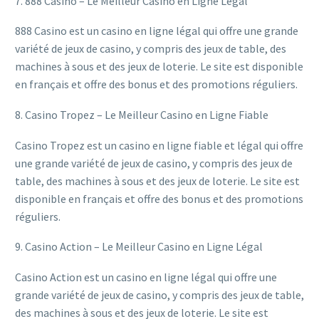
7. 888 Casino – Le Meilleur Casino en Ligne Légal
888 Casino est un casino en ligne légal qui offre une grande
variété de jeux de casino, y compris des jeux de table, des
machines à sous et des jeux de loterie. Le site est disponible
en français et offre des bonus et des promotions réguliers.
8. Casino Tropez – Le Meilleur Casino en Ligne Fiable
Casino Tropez est un casino en ligne fiable et légal qui offre
une grande variété de jeux de casino, y compris des jeux de
table, des machines à sous et des jeux de loterie. Le site est
disponible en français et offre des bonus et des promotions
réguliers.
9. Casino Action – Le Meilleur Casino en Ligne Légal
Casino Action est un casino en ligne légal qui offre une
grande variété de jeux de casino, y compris des jeux de table,
des machines à sous et des jeux de loterie. Le site est