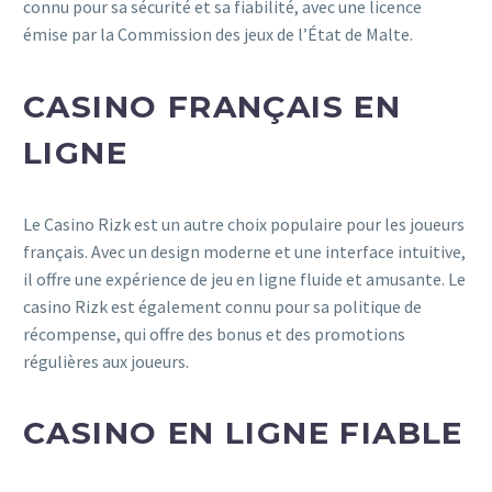
connu pour sa sécurité et sa fiabilité, avec une licence
émise par la Commission des jeux de l’État de Malte.
CASINO FRANÇAIS EN
LIGNE
Le Casino Rizk est un autre choix populaire pour les joueurs
français. Avec un design moderne et une interface intuitive,
il offre une expérience de jeu en ligne fluide et amusante. Le
casino Rizk est également connu pour sa politique de
récompense, qui offre des bonus et des promotions
régulières aux joueurs.
CASINO EN LIGNE FIABLE