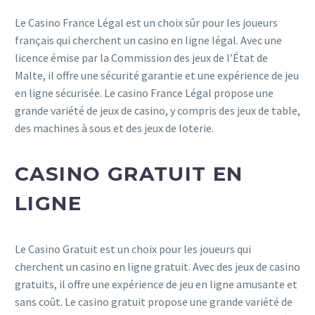
Le Casino France Légal est un choix sûr pour les joueurs
français qui cherchent un casino en ligne légal. Avec une
licence émise par la Commission des jeux de l’État de
Malte, il offre une sécurité garantie et une expérience de jeu
en ligne sécurisée. Le casino France Légal propose une
grande variété de jeux de casino, y compris des jeux de table,
des machines à sous et des jeux de loterie.
CASINO GRATUIT EN
LIGNE
Le Casino Gratuit est un choix pour les joueurs qui
cherchent un casino en ligne gratuit. Avec des jeux de casino
gratuits, il offre une expérience de jeu en ligne amusante et
sans coût. Le casino gratuit propose une grande variété de