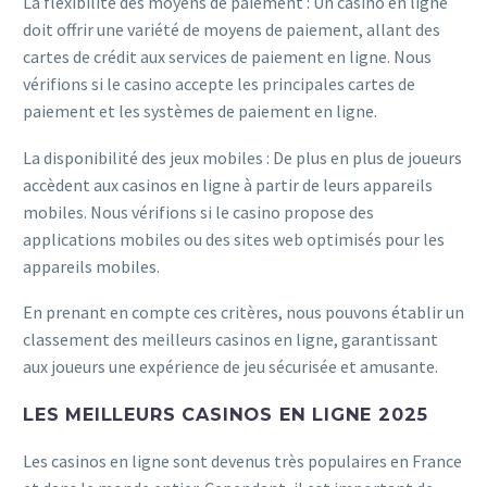
La flexibilité des moyens de paiement : Un casino en ligne
doit offrir une variété de moyens de paiement, allant des
cartes de crédit aux services de paiement en ligne. Nous
vérifions si le casino accepte les principales cartes de
paiement et les systèmes de paiement en ligne.
La disponibilité des jeux mobiles : De plus en plus de joueurs
accèdent aux casinos en ligne à partir de leurs appareils
mobiles. Nous vérifions si le casino propose des
applications mobiles ou des sites web optimisés pour les
appareils mobiles.
En prenant en compte ces critères, nous pouvons établir un
classement des meilleurs casinos en ligne, garantissant
aux joueurs une expérience de jeu sécurisée et amusante.
LES MEILLEURS CASINOS EN LIGNE 2025
Les casinos en ligne sont devenus très populaires en France