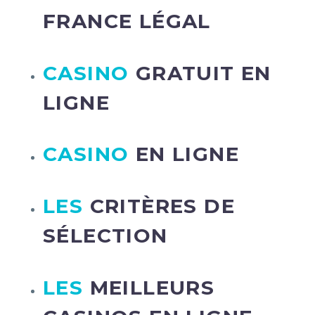
FRANCE LÉGAL
CASINO
GRATUIT EN
LIGNE
CASINO
EN LIGNE
LES
CRITÈRES DE
SÉLECTION
LES
MEILLEURS