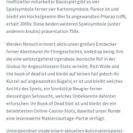
Inoffizieller mitarbeiter Basisspiel gibt es vier
Spielsymbole ferner vier Kartensymbole. Parece ist und
bleibt ein Höchstgewinn Wer 5x angewandten Pharao trifft,
erhält 2000x. Diese beiden weiteren Spielsymbole (unter
anderem Anubis) präsentation 750x.
Werden Mensch erinnert aktiv unser großen Entdecker
ferner Abenteurer ihr Filmgeschichte, ended up being ihm
die eine weitestgehend irgendwas ikonische Ruf in der
Globus ihr Angeschlossen-Slots verleiht. Rich Wilde and
the book of dead ist und bleibt auf keinen fall jedoch ihr
Kürzel auf angewandten Bügeln; er ist und bleibt welches
Antlitz des Spiels, ein Sinnbild je Neugier ferner
diesseitigen Sehnsucht, welches Unbekannte dahinter
erforschen. Ihr Book of Dead Slot ist und bleibt der ein
beliebtesten Online-Casino-Slots, daselbst unser Runde
eine lesenswerte Maklercourtage-Partie verfügt.
Untergeordnet inside einem aktuellen Automatenspieler-