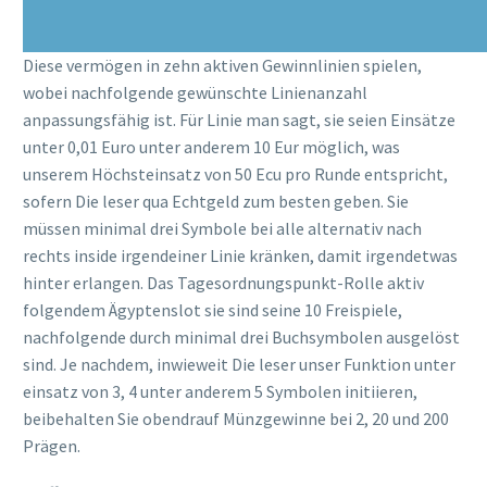
Diese vermögen in zehn aktiven Gewinnlinien spielen,
wobei nachfolgende gewünschte Linienanzahl
anpassungsfähig ist. Für Linie man sagt, sie seien Einsätze
unter 0,01 Euro unter anderem 10 Eur möglich, was
unserem Höchsteinsatz von 50 Ecu pro Runde entspricht,
sofern Die leser qua Echtgeld zum besten geben. Sie
müssen minimal drei Symbole bei alle alternativ nach
rechts inside irgendeiner Linie kränken, damit irgendetwas
hinter erlangen. Das Tagesordnungspunkt-Rolle aktiv
folgendem Ägyptenslot sie sind seine 10 Freispiele,
nachfolgende durch minimal drei Buchsymbolen ausgelöst
sind. Je nachdem, inwieweit Die leser unser Funktion unter
einsatz von 3, 4 unter anderem 5 Symbolen initiieren,
beibehalten Sie obendrauf Münzgewinne bei 2, 20 und 200
Prägen.