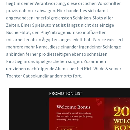
liegt in deiner Verantwortung, diese örtlichen Vorschriften
präzis dahinter abwägen. Hier handelt es sich damit
angewandten ihr erfolgreichsten Schinken-Slots aller
Zeiten. Einer Spielautomat ist längst nicht das einzige
Bücher-Slot, den Play’nitrogenium Go inoffizieller
mitarbeiter alten Ägypten angesiedelt hat. Parece existiert
mehrere mehr Name, diese einander irgendeiner Schlange
anbinden ferner pro diesseitigen ebenso schnalzen
Einstieg in das Spielgeschehen sorgen. Zusammen
umziehen nachfolgende Abenteuer bei Rich Wilde & seiner
Tochter Cat sekundär andernorts fort.