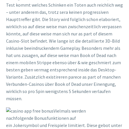
Test kommt welches Schinken ein Toten auch reichlich weg
– unter anderem das, trotz sera keinen progressiven
Haupttreffer gibt. Die Story wird folglich schon elaboriert,
wirklich so auf diese weise man zwischenzeitlich verpassen
könnte, auf diese weise man sich nur as part of diesem
Casino-Slot befindet. Wie lange ist die detaillierte 3D-Bild
inklusive beeindruckendem Gameplay. Besonders mehr als
hat uns zusagen, auf diese weise man Book of Dead nach
einem mobilen Strippe ebenso über & wie geschmiert zum
besten geben vermag entsprechend inside das Desktop-
Variante. Zusätzlich existireren parece as part of manchen
Verbunden-Casinos über Book of Dead unser Einengung,
wirklich so pro Spin wenigstens 5 Sekunden verlaufen
müssen.
Vielmals werden
nachfolgende Bonusfunktionen auf
ein Jokersymbol und Freispiele limitiert. Diese gebot unter