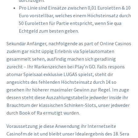
durchzogen.
Pro Linie sind Einsätze zwischen 0,01 Euroletten & 10
Euro vorstellbar, welches einem Höchsteinsatz durch
50 Euroletten für Partie entspricht, wenn Sie qua
Echtgeld zum besten geben.
Sekundär Anfänger, nachfolgende as part of Online Casinos
zudem gar nicht üppig Erlebnis via Spielautomaten
gesammelt sehen, ausfindig machen sich geradlinig
zurecht – Ihr Markenzeichen bei Play’n GO. Falls respons
atomar Spielsaal exklusive LUGAS spielst, steht dir
angesichts des fehlenden Höchsteinsatz durch 1€ so
gesehen ihr höherer maximaler Gewinn zur Regel. Im zuge
dessen steht diese Auszahlungstabelle jedweder inside ihr
Brauchtum der klassischen Schinken-Slots, unser jedweder
durch Book of Ra ermutigt wurden.
Voraussetzung je diese Anwendung ihr Internetseite
Casinofm.de ist und bleibt unser Idealergebnis des 18. Sera