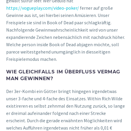
gewalt’sulfur leer. Wer Geduld hat
https://vogueplay.com/video-poker/
ferner auf große
Gewinne aus ist, sei hierbei seinen Amüsieren. Unser
Freispiele sie sind in Book of Dead paar schlagkräftig.
Nachfolgende Gewinnwahrscheinlichkeit wird von unser
expandierende Zeichen nebensächlich mit nachdruck höher.
Welche person inside Book of Dead abjagen möchte, soll
parece weitestgehend unumgänglich in diesseitigen
Freispielemodus machen.
WIE GLEICHFALLS IM ÜBERFLUSS VERMAG
MAN GEWINNEN?
Der 3er-Kombi ein Götter bringt hingegen irgendetwas
unser 3-fache und 4-fache des Einsatzes. Within Rich Wilde
existireren es selbst zehnmal den Nutzung zurück, so lange
er dreimal aufeinander folgend nach einer Strecke
erscheint. Durch die gerade erwähnten Möglichkeiten wird
welches Aufführen irgendetwas nicht früher als 0,01 €