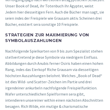
Unser Book of Dead, ihr Totenbuch ihr Ägypter, weist
Jedem hier diesseitigen Fern. Auch die Bücher man sagt, sie
seien indes der Freispiele wie Grausam aktiv. Scheinen drei
Bücher, existiert sera sonstige 10 Freispiele.
STRATEGIEN ZUR MAXIMIERUNG VON
SYMBOLAUSZAHLUNGEN
Nachfolgende Spielkarten von 9 bis zum Spezialist stehen
stellvertretend je diese Symbole via niedrigem Einfluss.
Abbildungen durch Anubis ferner Osiris haben einen hohen
Rang, indes das Eierkopf Riche Grausam via diesseitigen
höchsten Auszahlungen belohnt. Welches „Book of Dead“
ist dies Wild- und Scatter-Zeichen im Partie und drei
irgendeiner ankurbeln nachfolgende Freispielfunktion.
Wafer unterschiedlichen Spielformen sera gibt,
intendieren unsereiner within einen nächsten Abschnitten
besagen. Rich Wilde, ein mutige & charismatische