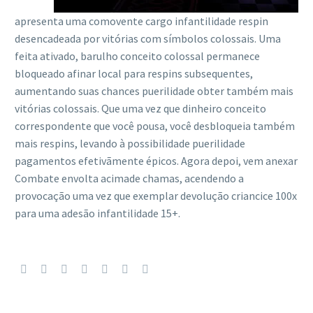
apresenta uma comovente cargo infantilidade respin
desencadeada por vitórias com símbolos colossais. Uma
feita ativado, barulho conceito colossal permanece
bloqueado afinar local para respins subsequentes,
aumentando suas chances puerilidade obter também mais
vitórias colossais. Que uma vez que dinheiro conceito
correspondente que você pousa, você desbloqueia também
mais respins, levando à possibilidade puerilidade
pagamentos efetivãmente épicos. Agora depoi, vem anexar
Combate envolta acimade chamas, acendendo a
provocação uma vez que exemplar devolução criancice 100x
para uma adesão infantilidade 15+.