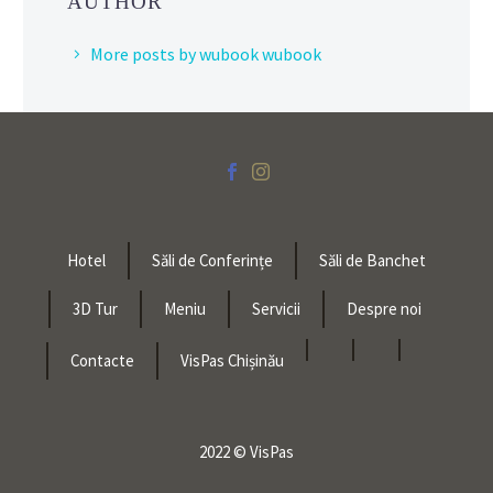
AUTHOR
More posts by wubook wubook
Hotel
Săli de Conferințe
Săli de Banchet
3D Tur
Meniu
Servicii
Despre noi
Contacte
VisPas Chișinău
2022 © VisPas