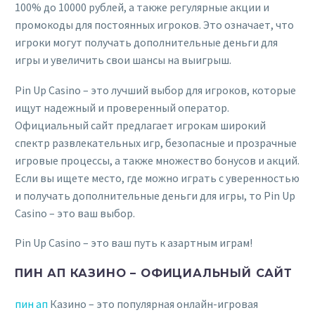
100% до 10000 рублей, а также регулярные акции и
промокоды для постоянных игроков. Это означает, что
игроки могут получать дополнительные деньги для
игры и увеличить свои шансы на выигрыш.
Pin Up Casino – это лучший выбор для игроков, которые
ищут надежный и проверенный оператор.
Официальный сайт предлагает игрокам широкий
спектр развлекательных игр, безопасные и прозрачные
игровые процессы, а также множество бонусов и акций.
Если вы ищете место, где можно играть с уверенностью
и получать дополнительные деньги для игры, то Pin Up
Casino – это ваш выбор.
Pin Up Casino – это ваш путь к азартным играм!
ПИН АП КАЗИНО – ОФИЦИАЛЬНЫЙ САЙТ
пин ап
Казино – это популярная онлайн-игровая