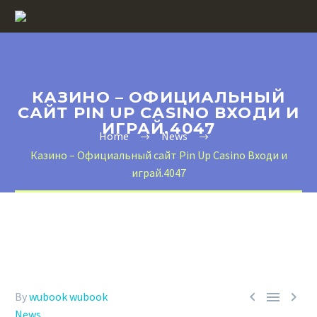
КАЗИНО – ОФИЦИАЛЬНЫЙ
САЙТ PIN UP CASINO ВХОДИ И
ИГРАЙ.4047
Home
News
Казино – Официальный сайт Pin Up Casino Входи и
играй.4047



By
wubook wubook
News