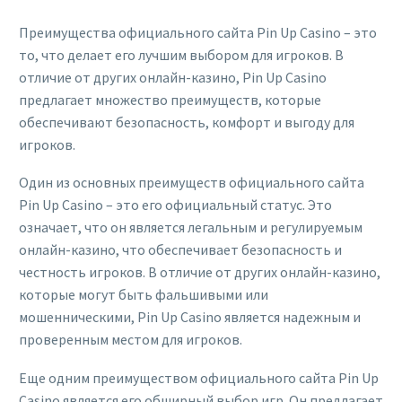
Преимущества официального сайта Pin Up Casino – это
то, что делает его лучшим выбором для игроков. В
отличие от других онлайн-казино, Pin Up Casino
предлагает множество преимуществ, которые
обеспечивают безопасность, комфорт и выгоду для
игроков.
Один из основных преимуществ официального сайта
Pin Up Casino – это его официальный статус. Это
означает, что он является легальным и регулируемым
онлайн-казино, что обеспечивает безопасность и
честность игроков. В отличие от других онлайн-казино,
которые могут быть фальшивыми или
мошенническими, Pin Up Casino является надежным и
проверенным местом для игроков.
Еще одним преимуществом официального сайта Pin Up
Casino является его обширный выбор игр. Он предлагает