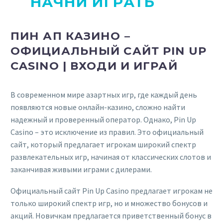
НАЧНИ ИГРАТЬ
ПИН АП КАЗИНО –
ОФИЦИАЛЬНЫЙ САЙТ PIN UP
CASINO | ВХОДИ И ИГРАЙ
В современном мире азартных игр, где каждый день
появляются новые онлайн-казино, сложно найти
надежный и проверенный оператор. Однако, Pin Up
Casino – это исключение из правил. Это официальный
сайт, который предлагает игрокам широкий спектр
развлекательных игр, начиная от классических слотов и
заканчивая живыми играми с дилерами.
Официальный сайт Pin Up Casino предлагает игрокам не
только широкий спектр игр, но и множество бонусов и
акций. Новичкам предлагается приветственный бонус в