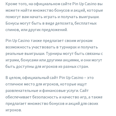
Кроме того, на официальном сайте Pin Up Casino вы
можете найти множество бонусов и акций, которые
помогут вам начать играть и получать выигрыши.
Бонусы могут быть в виде депозита, бесплатных
спинов, или других предложений.
Pin Up Casino также предлагает своим игрокам
возможность участвовать в турнирах и получать
реальные выигрыши. Турниры могут быть связаны с
играми, бонусами или другими акциями, и они могут
быть доступны для игроков из разных стран.
В целом, официальный сайт Pin Up Casino – это
отличное место для игроков, которые ищут
развлекательные и финансовые услуги. Сайт
обеспечивает безопасность и качество игр, а также
предлагает множество бонусов и акций для своих
игроков.