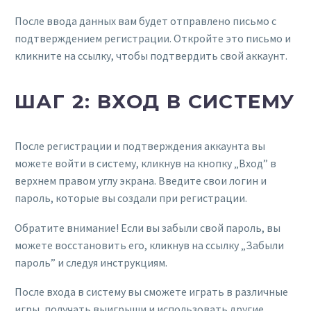
После ввода данных вам будет отправлено письмо с
подтверждением регистрации. Откройте это письмо и
кликните на ссылку, чтобы подтвердить свой аккаунт.
ШАГ 2: ВХОД В СИСТЕМУ
После регистрации и подтверждения аккаунта вы
можете войти в систему, кликнув на кнопку „Вход” в
верхнем правом углу экрана. Введите свои логин и
пароль, которые вы создали при регистрации.
Обратите внимание! Если вы забыли свой пароль, вы
можете восстановить его, кликнув на ссылку „Забыли
пароль” и следуя инструкциям.
После входа в систему вы сможете играть в различные
игры, получать выигрыши и использовать другие