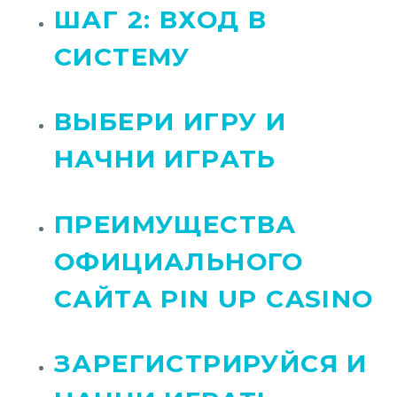
ШАГ 2: ВХОД В
СИСТЕМУ
ВЫБЕРИ ИГРУ И
НАЧНИ ИГРАТЬ
ПРЕИМУЩЕСТВА
ОФИЦИАЛЬНОГО
САЙТА PIN UP CASINO
ЗАРЕГИСТРИРУЙСЯ И