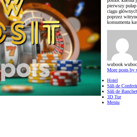
pomoc klienta j
pierwszy pułap 
ciągu głównych
poprzez witryn
konsumenta ka
wubook wubo
More posts by
Hotel
Săli de Conferi
Săli de Banche
3D Tur
Meniu