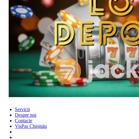
Servicii
Despre noi
Contacte
VisPas Chișinău