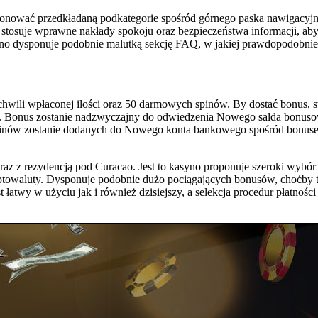
cjonować przedkładaną podkategorie spośród górnego paska nawigacyjn
 stosuje wprawne nakłady spokoju oraz bezpieczeństwa informacji, aby
o dysponuje podobnie malutką sekcję FAQ, w jakiej prawdopodobnie
hwili wpłaconej ilości oraz 50 darmowych spinów. By dostać bonus, 
ty. Bonus zostanie nadzwyczajny do odwiedzenia Nowego salda bonuso
 spinów zostanie dodanych do Nowego konta bankowego spośród bonuse
wraz z rezydencją pod Curacao. Jest to kasyno proponuje szeroki wyb
ryptowaluty. Dysponuje podobnie dużo pociągających bonusów, choćby t
 łatwy w użyciu jak i również dzisiejszy, a selekcja procedur płatnośc